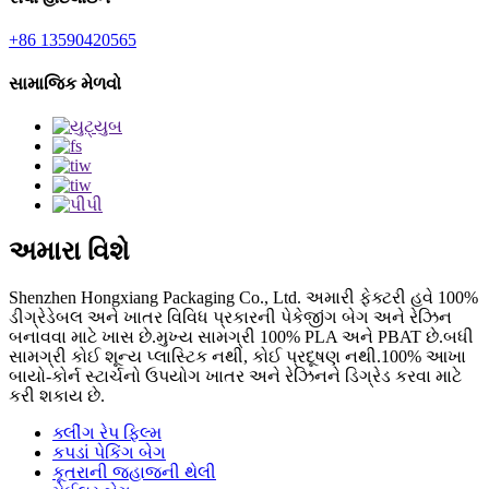
+86 13590420565
સામાજિક મેળવો
અમારા વિશે
Shenzhen Hongxiang Packaging Co., Ltd. અમારી ફેક્ટરી હવે 100%
ડીગ્રેડેબલ અને ખાતર વિવિધ પ્રકારની પેકેજીંગ બેગ અને રેઝિન
બનાવવા માટે ખાસ છે.મુખ્ય સામગ્રી 100% PLA અને PBAT છે.બધી
સામગ્રી કોઈ શૂન્ય પ્લાસ્ટિક નથી, કોઈ પ્રદૂષણ નથી.100% આખા
બાયો-કોર્ન સ્ટાર્ચનો ઉપયોગ ખાતર અને રેઝિનને ડિગ્રેડ કરવા માટે
કરી શકાય છે.
ક્લીંગ રેપ ફિલ્મ
કપડાં પેકિંગ બેગ
કૂતરાની જહાજની થેલી