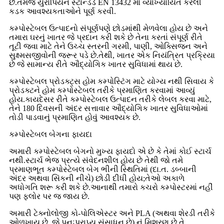
છે.તેમજ યુરોપિયન સ્ટાન્ડર્ડ EN 13432 માં વ્યાખ્યાયિત કરેલી
કડક આવશ્યકતાઓને પૂર્ણ કરવી.
કમ્પોસ્ટેબલ ઉત્પાદનો સંપૂર્ણપણે છોડમાંથી મેળવેલા હોય છે અને
તમારા ઘરનું ખાતર જે પ્રદાન કરી શકે છે તેના કરતાં સંપૂર્ણ રીતે
તૂટી જવા માટે તેને ઉચ્ચ સ્તરની ગરમી, પાણી, ઓક્સિજન અને
સુક્ષ્મસજીવોની જરૂર પડે છે.તેથી, ખાતર એક નિયંત્રિત પ્રક્રિયા
છે જે સામાન્ય રીતે ઔદ્યોગિક ખાતર સુવિધામાં થાય છે.
કમ્પોસ્ટેબલ પ્રોડક્ટ્સ હોમ કમ્પોસ્ટિંગ માટે યોગ્ય નથી સિવાય કે
પ્રોડક્ટને હોમ કમ્પોસ્ટેબલ તરીકે પ્રમાણિત કરવામાં આવ્યું
હોય.કાયદેસર રીતે કમ્પોસ્ટેબલ ઉત્પાદન તરીકે લેબલ કરવા માટે,
તેને 180 દિવસની અંદર સત્તાવાર ઔદ્યોગિક ખાતર સુવિધાઓમાં
તોડી પાડવાનું પ્રમાણિત હોવું આવશ્યક છે.
કમ્પોસ્ટેબલ બેગના ફાયદા
અમારી કમ્પોસ્ટેબલ બેગનો મુખ્ય ફાયદો એ છે કે તેમાં કોઈ સ્ટાર્ચ
નથી.સ્ટાર્ચ ભેજ પ્રત્યે સંવેદનશીલ હોય છે તેથી જો તમે
પ્રમાણભૂત કમ્પોસ્ટેબલ બેગ ભીની સ્થિતિમાં (દા.ત. ડબ્બાની
અંદર અથવા સિંકની નીચે) છોડી દીધી હોય;તેઓ અકાળે
અધોગતિ શરૂ કરી શકે છે.આનાથી તમારો કચરો કમ્પોસ્ટરમાં નહીં
પણ ફ્લોર પર જ જાય છે.
અમારી ટેક્નોલોજી કો-પોલિએસ્ટર અને PLA (અથવા શેરડી તરીકે
ઓળખાય છે, જે પુનઃપ્રાપ્ય સંસાધન છે) નું મિશ્રણ છે તે