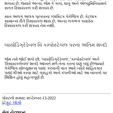
શકાય છે, જ્યારે અન્ય, જેમ કે કાચ, ધાતુ અને એલ્યુમિનિયમને
સતત રિસાયકલ કરી શકાય છે.
સાત અલગ અલગ પ્રકારના પ્લાસ્ટિક પેકેજિંગ છે, કેટલાક
સામાન્ય રીતે રિસાયકલ થાય છે, અન્ય લગભગ ક્યારેય
રિસાયકલ કરી શકાય તેમ નથી.
બાયોડિગ્રેડેબલ વિ કમ્પોસ્ટેબલ પરના અંતિમ શબ્દો
જેમ તમે જોઈ શકો છો, 'બાયોડિગ્રેડેબલ', 'કમ્પોસ્ટેબલ' અને
'રિસાયકલેબલ' શબ્દો આંખને મળે તેના કરતાં ઘણું બધું છે!જ્યારે
પેકેજિંગ સોલ્યુશન્સ પસંદ કરવાની વાત આવે ત્યારે માહિતગાર
પસંદગીઓ કરવા માટે ગ્રાહકો અને કંપનીઓ માટે આ બાબતો પર
શિક્ષિત હોવું મહત્વપૂર્ણ છે.
પોસ્ટનો સમય: સપ્ટેમ્બર-13-2022
સેવા હોટલાઇન