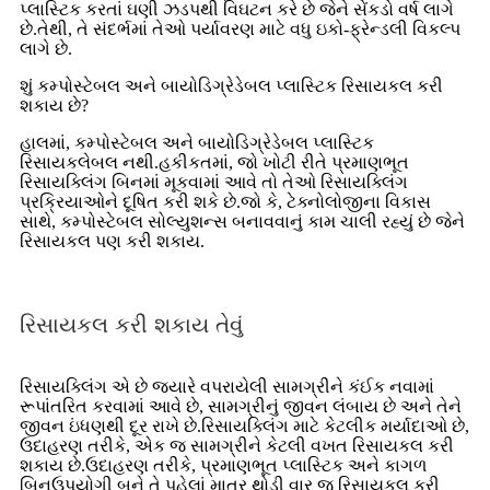
પ્લાસ્ટિક કરતાં ઘણી ઝડપથી વિઘટન કરે છે જેને સેંકડો વર્ષ લાગે
છે.તેથી, તે સંદર્ભમાં તેઓ પર્યાવરણ માટે વધુ ઇકો-ફ્રેન્ડલી વિકલ્પ
લાગે છે.
શું કમ્પોસ્ટેબલ અને બાયોડિગ્રેડેબલ પ્લાસ્ટિક રિસાયકલ કરી
શકાય છે?
હાલમાં, કમ્પોસ્ટેબલ અને બાયોડિગ્રેડેબલ પ્લાસ્ટિક
રિસાયકલેબલ નથી.હકીકતમાં, જો ખોટી રીતે પ્રમાણભૂત
રિસાયક્લિંગ બિનમાં મૂકવામાં આવે તો તેઓ રિસાયક્લિંગ
પ્રક્રિયાઓને દૂષિત કરી શકે છે.જો કે, ટેક્નોલોજીના વિકાસ
સાથે, કમ્પોસ્ટેબલ સોલ્યુશન્સ બનાવવાનું કામ ચાલી રહ્યું છે જેને
રિસાયકલ પણ કરી શકાય.
રિસાયકલ કરી શકાય તેવું
રિસાયક્લિંગ એ છે જ્યારે વપરાયેલી સામગ્રીને કંઈક નવામાં
રૂપાંતરિત કરવામાં આવે છે, સામગ્રીનું જીવન લંબાય છે અને તેને
જીવન ઇંધણથી દૂર રાખે છે.રિસાયક્લિંગ માટે કેટલીક મર્યાદાઓ છે,
ઉદાહરણ તરીકે, એક જ સામગ્રીને કેટલી વખત રિસાયકલ કરી
શકાય છે.ઉદાહરણ તરીકે, પ્રમાણભૂત પ્લાસ્ટિક અને કાગળ
બિનઉપયોગી બને તે પહેલાં માત્ર થોડી વાર જ રિસાયકલ કરી