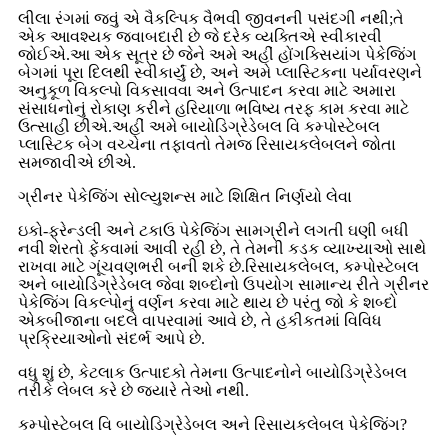
લીલા રંગમાં જવું એ વૈકલ્પિક વૈભવી જીવનની પસંદગી નથી;તે
એક આવશ્યક જવાબદારી છે જે દરેક વ્યક્તિએ સ્વીકારવી
જોઈએ.આ એક સૂત્ર છે જેને અમે અહીં હોંગક્સિયાંગ પેકેજિંગ
બેગમાં પૂરા દિલથી સ્વીકાર્યું છે, અને અમે પ્લાસ્ટિકના પર્યાવરણને
અનુકૂળ વિકલ્પો વિકસાવવા અને ઉત્પાદન કરવા માટે અમારા
સંસાધનોનું રોકાણ કરીને હરિયાળા ભવિષ્ય તરફ કામ કરવા માટે
ઉત્સાહી છીએ.અહીં અમે બાયોડિગ્રેડેબલ વિ કમ્પોસ્ટેબલ
પ્લાસ્ટિક બેગ વચ્ચેના તફાવતો તેમજ રિસાયકલેબલને જોતા
સમજાવીએ છીએ.
ગ્રીનર પેકેજિંગ સોલ્યુશન્સ માટે શિક્ષિત નિર્ણયો લેવા
ઇકો-ફ્રેન્ડલી અને ટકાઉ પેકેજિંગ સામગ્રીને લગતી ઘણી બધી
નવી શરતો ફેંકવામાં આવી રહી છે, તે તેમની કડક વ્યાખ્યાઓ સાથે
રાખવા માટે ગૂંચવણભરી બની શકે છે.રિસાયકલેબલ, કમ્પોસ્ટેબલ
અને બાયોડિગ્રેડેબલ જેવા શબ્દોનો ઉપયોગ સામાન્ય રીતે ગ્રીનર
પેકેજિંગ વિકલ્પોનું વર્ણન કરવા માટે થાય છે પરંતુ જો કે શબ્દો
એકબીજાના બદલે વાપરવામાં આવે છે, તે હકીકતમાં વિવિધ
પ્રક્રિયાઓનો સંદર્ભ આપે છે.
વધુ શું છે, કેટલાક ઉત્પાદકો તેમના ઉત્પાદનોને બાયોડિગ્રેડેબલ
તરીકે લેબલ કરે છે જ્યારે તેઓ નથી.
કમ્પોસ્ટેબલ વિ બાયોડિગ્રેડેબલ અને રિસાયકલેબલ પેકેજિંગ?