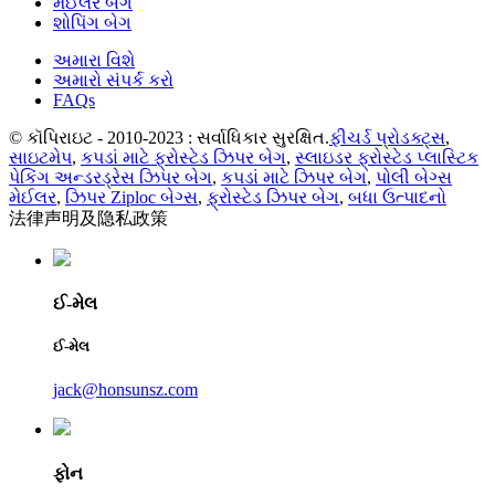
મેઈલર બેગ
શોપિંગ બેગ
અમારા વિશે
અમારો સંપર્ક કરો
FAQs
© કૉપિરાઇટ - 2010-2023 : સર્વાધિકાર સુરક્ષિત.
ફીચર્ડ પ્રોડક્ટ્સ
,
સાઇટમેપ
,
કપડાં માટે ફ્રોસ્ટેડ ઝિપર બેગ
,
સ્લાઇડર ફ્રોસ્ટેડ પ્લાસ્ટિક
પેકિંગ અન્ડરડ્રેસ ઝિપર બેગ
,
કપડાં માટે ઝિપર બેગ
,
પોલી બેગ્સ
મેઈલર
,
ઝિપર Ziploc બેગ્સ
,
ફ્રોસ્ટેડ ઝિપર બેગ
,
બધા ઉત્પાદનો
法律声明及隐私政策
ઈ-મેલ
ઈ-મેલ
jack@honsunsz.com
ફોન