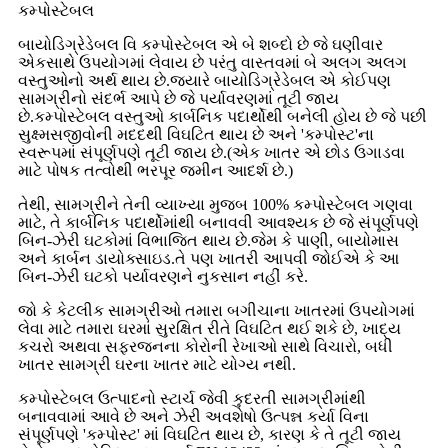
કમ્પોસ્ટેબલ
બાયોડિગ્રેડેબલ વિ કમ્પોસ્ટેબલ એ બે શબ્દો છે જે ઘણીવાર
એકસાથે ઉપયોગમાં લેવાય છે પરંતુ વાસ્તવમાં બે અલગ અલગ
વસ્તુઓનો અર્થ થાય છે.જ્યારે બાયોડિગ્રેડેબલ એ કોઈપણ
સામગ્રીનો સંદર્ભ આપે છે જે પર્યાવરણમાં તૂટી જાય
છે.કમ્પોસ્ટેબલ વસ્તુઓ કાર્બનિક પદાર્થોથી બનેલી હોય છે જે પછી
સુક્ષ્મસજીવોની મદદથી વિઘટિત થાય છે અને 'કમ્પોસ્ટ'ના
સ્વરૂપમાં સંપૂર્ણપણે તૂટી જાય છે.(એક ખાતર એ છોડ ઉગાડવા
માટે પોષક તત્વોથી ભરપૂર જમીન આદર્શ છે.)
તેથી, સામગ્રીને તેની વ્યાખ્યા મુજબ 100% કમ્પોસ્ટેબલ ગણવા
માટે, તે કાર્બનિક પદાર્થોમાંથી બનાવવી આવશ્યક છે જે સંપૂર્ણપણે
બિન-ઝેરી ઘટકોમાં વિભાજિત થાય છે.જેમ કે પાણી, બાયોમાસ
અને કાર્બન ડાયોક્સાઇડ.તે પણ ખાતરી આપવી જોઈએ કે આ
બિન-ઝેરી ઘટકો પર્યાવરણને નુકસાન નહીં કરે.
જો કે કેટલીક સામગ્રીઓ તમારા બગીચાના ખાતરમાં ઉપયોગમાં
લેવા માટે તમારા ઘરમાં સુરક્ષિત રીતે વિઘટિત થઈ શકે છે, ખાદ્ય
કચરો અથવા સફરજનના કોરોની રેખાઓ સાથે વિચારો, બધી
ખાતર સામગ્રી ઘરના ખાતર માટે યોગ્ય નથી.
કમ્પોસ્ટેબલ ઉત્પાદનો સ્ટાર્ચ જેવી કુદરતી સામગ્રીમાંથી
બનાવવામાં આવે છે અને ઝેરી અવશેષો ઉત્પન્ન કર્યા વિના
સંપૂર્ણપણે 'કમ્પોસ્ટ' માં વિઘટિત થાય છે, કારણ કે તે તૂટી જાય