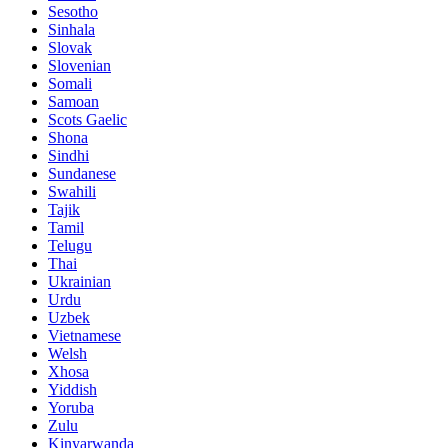
Sesotho
Sinhala
Slovak
Slovenian
Somali
Samoan
Scots Gaelic
Shona
Sindhi
Sundanese
Swahili
Tajik
Tamil
Telugu
Thai
Ukrainian
Urdu
Uzbek
Vietnamese
Welsh
Xhosa
Yiddish
Yoruba
Zulu
Kinyarwanda