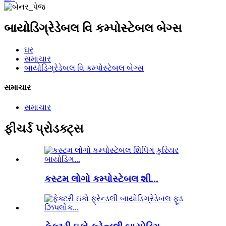
બાયોડિગ્રેડેબલ વિ કમ્પોસ્ટેબલ બેગ્સ
ઘર
સમાચાર
બાયોડિગ્રેડેબલ વિ કમ્પોસ્ટેબલ બેગ્સ
સમાચાર
સમાચાર
ફીચર્ડ પ્રોડક્ટ્સ
કસ્ટમ લોગો કમ્પોસ્ટેબલ શી...