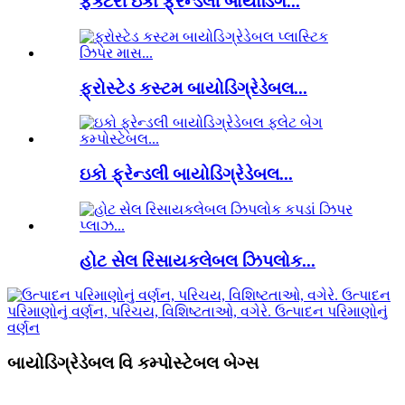
ફેક્ટરી ઇકો ફ્રેન્ડલી બાયોડિગ...
ફ્રોસ્ટેડ કસ્ટમ બાયોડિગ્રેડેબલ...
ઇકો ફ્રેન્ડલી બાયોડિગ્રેડેબલ...
હોટ સેલ રિસાયકલેબલ ઝિપલોક...
બાયોડિગ્રેડેબલ વિ કમ્પોસ્ટેબલ બેગ્સ