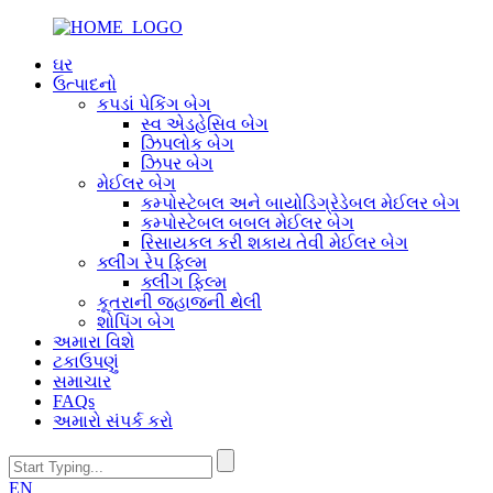
ઘર
ઉત્પાદનો
કપડાં પેકિંગ બેગ
સ્વ એડહેસિવ બેગ
ઝિપલોક બેગ
ઝિપર બેગ
મેઈલર બેગ
કમ્પોસ્ટેબલ અને બાયોડિગ્રેડેબલ મેઈલર બેગ
કમ્પોસ્ટેબલ બબલ મેઈલર બેગ
રિસાયકલ કરી શકાય તેવી મેઈલર બેગ
ક્લીંગ રેપ ફિલ્મ
ક્લીંગ ફિલ્મ
કૂતરાની જહાજની થેલી
શોપિંગ બેગ
અમારા વિશે
ટકાઉપણું
સમાચાર
FAQs
અમારો સંપર્ક કરો
EN