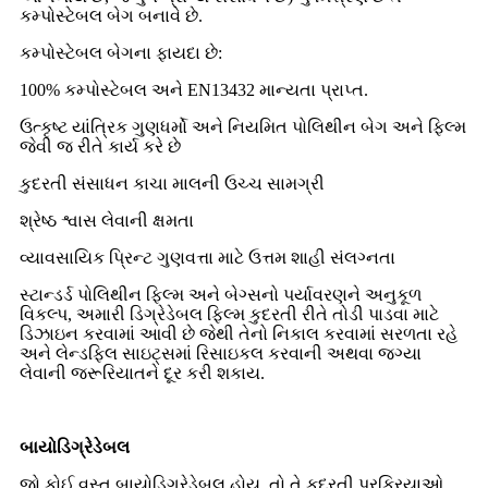
કમ્પોસ્ટેબલ બેગ બનાવે છે.
કમ્પોસ્ટેબલ બેગના ફાયદા છે:
100% કમ્પોસ્ટેબલ અને EN13432 માન્યતા પ્રાપ્ત.
ઉત્કૃષ્ટ યાંત્રિક ગુણધર્મો અને નિયમિત પોલિથીન બેગ અને ફિલ્મ
જેવી જ રીતે કાર્ય કરે છે
કુદરતી સંસાધન કાચા માલની ઉચ્ચ સામગ્રી
શ્રેષ્ઠ શ્વાસ લેવાની ક્ષમતા
વ્યાવસાયિક પ્રિન્ટ ગુણવત્તા માટે ઉત્તમ શાહી સંલગ્નતા
સ્ટાન્ડર્ડ પોલિથીન ફિલ્મ અને બેગ્સનો પર્યાવરણને અનુકૂળ
વિકલ્પ, અમારી ડિગ્રેડેબલ ફિલ્મ કુદરતી રીતે તોડી પાડવા માટે
ડિઝાઇન કરવામાં આવી છે જેથી તેનો નિકાલ કરવામાં સરળતા રહે
અને લેન્ડફિલ સાઇટ્સમાં રિસાઇકલ કરવાની અથવા જગ્યા
લેવાની જરૂરિયાતને દૂર કરી શકાય.
બાયોડિગ્રેડેબલ
જો કોઈ વસ્તુ બાયોડિગ્રેડેબલ હોય, તો તે કુદરતી પ્રક્રિયાઓ