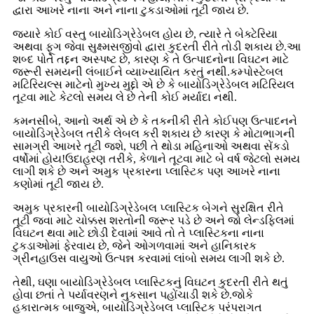
દ્વારા આખરે નાના અને નાના ટુકડાઓમાં તૂટી જાય છે.
જ્યારે કોઈ વસ્તુ બાયોડિગ્રેડેબલ હોય છે, ત્યારે તે બેક્ટેરિયા
અથવા ફૂગ જેવા સુક્ષ્મસજીવો દ્વારા કુદરતી રીતે તોડી શકાય છે.આ
શબ્દ પોતે તદ્દન અસ્પષ્ટ છે, કારણ કે તે ઉત્પાદનોના વિઘટન માટે
જરૂરી સમયની લંબાઈને વ્યાખ્યાયિત કરતું નથી.કમ્પોસ્ટેબલ
મટિરિયલ્સ માટેનો મુખ્ય મુદ્દો એ છે કે બાયોડિગ્રેડેબલ મટિરિયલ
તૂટવા માટે કેટલો સમય લે છે તેની કોઈ મર્યાદા નથી.
કમનસીબે, આનો અર્થ એ છે કે તકનીકી રીતે કોઈપણ ઉત્પાદનને
બાયોડિગ્રેડેબલ તરીકે લેબલ કરી શકાય છે કારણ કે મોટાભાગની
સામગ્રી આખરે તૂટી જશે, પછી તે થોડા મહિનાઓ અથવા સેંકડો
વર્ષોમાં હોય!ઉદાહરણ તરીકે, કેળાને તૂટવા માટે બે વર્ષ જેટલો સમય
લાગી શકે છે અને અમુક પ્રકારના પ્લાસ્ટિક પણ આખરે નાના
કણોમાં તૂટી જાય છે.
અમુક પ્રકારની બાયોડિગ્રેડેબલ પ્લાસ્ટિક બેગને સુરક્ષિત રીતે
તૂટી જવા માટે ચોક્કસ શરતોની જરૂર પડે છે અને જો લેન્ડફિલમાં
વિઘટન થવા માટે છોડી દેવામાં આવે તો તે પ્લાસ્ટિકના નાના
ટુકડાઓમાં ફેરવાય છે, જેને ઓગળવામાં અને હાનિકારક
ગ્રીનહાઉસ વાયુઓ ઉત્પન્ન કરવામાં લાંબો સમય લાગી શકે છે.
તેથી, ઘણા બાયોડિગ્રેડેબલ પ્લાસ્ટિકનું વિઘટન કુદરતી રીતે થતું
હોવા છતાં તે પર્યાવરણને નુકસાન પહોંચાડી શકે છે.જોકે
હકારાત્મક બાજુએ, બાયોડિગ્રેડેબલ પ્લાસ્ટિક પરંપરાગત